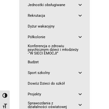
Jednostki obsługiwane
Rekrutacja
Dyżur wakacyjny
Półkolonie
Konferencja o zdrowiu
psychicznym dzieci i młodzieży
-“W SIECI EMOCJI”
Budżet
Sport szkolny
Dowóz Dzieci do szkół
Projekty
Toggle High Contrast
Sprawozdania z
działalności oświatowej
Toggle Font Size