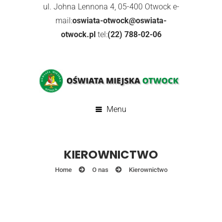
ul. Johna Lennona 4, 05-400 Otwock e-
mail:
oswiata-otwock@oswiata-
otwock.pl
tel:
(22) 788-02-06
Menu
KIEROWNICTWO
Home
O nas
Kierownictwo